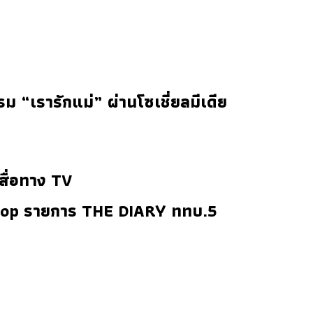
“เรารักแม่” ผ่านโซเชี่ยลมีเดีย
สื่อทาง TV
op รายการ THE DIARY ททบ.5